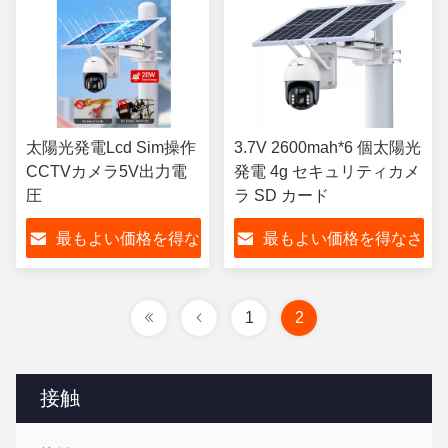
太陽光発電Lcd Sim操作
3.7V 2600mah*6 個太陽光
CCTVカメラ5V出力電
発電 4g セキュリティカメ
圧
ラ SD カード
最もよい価格を得な
最もよい価格を得なさ
さい
い
1
2
接触