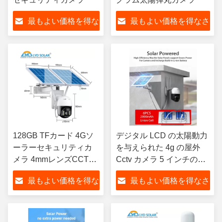
最もよい価格を得な
最もよい価格を得なさ
さい
い
128GB TFカード 4Gソ
デジタル LCD の太陽動力
ーラーセキュリティカ
を与えられた 4g の屋外
メラ 4mmレンズCCTV
Cctv カメラ 5 インチのソ
カメラソーラーパネル
ーラー モニターの操作
最もよい価格を得な
最もよい価格を得なさ
さい
い