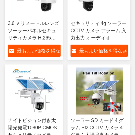
3.6 ミリメートルレンズ
セキュリティ 4g ソーラー
ソーラーパネルセキュ
CCTV カメラ アラーム 入
リティカメラ H.265
力出力 オーディオ
H.264 TCP IP プロトコ
最もよい価格を得な
最もよい価格を得なさ
ルソーラー Cctv カメラ
4 グラム
さい
い
ナイトビジョン付き太
ソーラー SD カード 4 グ
陽光発電1080P CMOS
ラム Ptz CCTV カメラ 4
セキュリティカメラ
グラム太陽弾丸カメラ