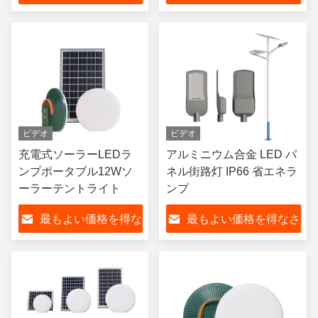
さい
い
ビデオ
ビデオ
充電式ソーラーLEDラ
アルミニウム合金 LED パ
ンプポータブル12Wソ
ネル街路灯 IP66 省エネラ
ーラーテントライト
ンプ
最もよい価格を得な
最もよい価格を得なさ
さい
い