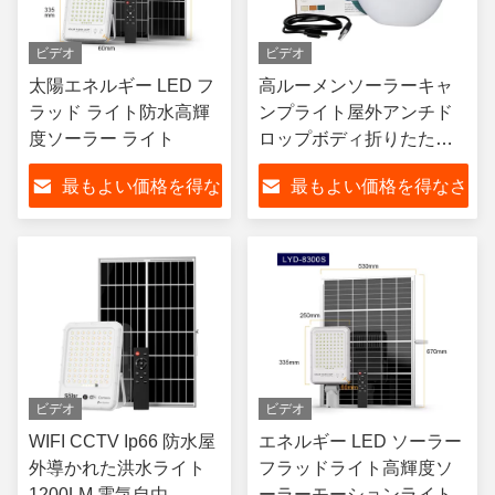
ビデオ
ビデオ
太陽エネルギー LED フ
高ルーメンソーラーキャ
ラッド ライト防水高輝
ンプライト屋外アンチド
度ソーラー ライト
ロップボディ折りたたみ
式ソーラーランプ
最もよい価格を得な
最もよい価格を得なさ
さい
い
ビデオ
ビデオ
WIFI CCTV Ip66 防水屋
エネルギー LED ソーラー
外導かれた洪水ライト
フラッドライト高輝度ソ
1200LM 電気自由
ーラーモーションライト