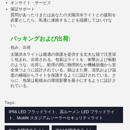
オンサイト・サービス
保証サポート
質問があったりまたはあなたの太陽洪水ライトとの援助を
必要としたら、私達に連絡することを躊躇してはいけな
い。
パッキングおよび出荷:
包み、出荷
太陽洪水ライトは最適の保護を提供する丈夫な箱で注意深
く包まれ、出荷される。包装はライトを、衝撃および振動
のような、出荷し、処理の間に物理的なか機械損傷から安
全保つように設計されている。箱はまた塵、湿気および温
度の極端からライトを保護するように設計されている。さ
らに、包装は船積みの環境影響を最小にするように設計さ
れている。
Tags:
IP66 LED フラッドライト、高ルーメン LED フラッドライ
ト、Multifit スタジアムソーラーセキュリティライト