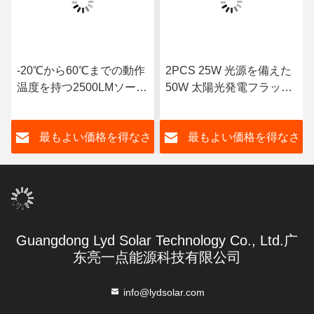
-20℃から60℃までの動作
2PCS 25W 光源を備えた
温度を持つ2500LMソーラ
50W 太陽光発電フラッド
ーフラッドライト3kg
ライト
さ
最もよい価格を得なさ
最もよい価格を得なさ
い
い
Guangdong Lyd Solar Technology Co., Ltd.广
东亮一点能源科技有限公司
info@lydsolar.com