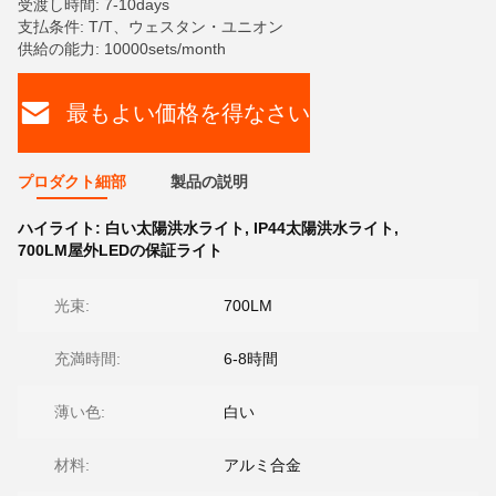
受渡し時間: 7-10days
支払条件: T/T、ウェスタン・ユニオン
供給の能力: 10000sets/month
最もよい価格を得なさい
プロダクト細部
製品の説明
ハイライト:
白い太陽洪水ライト
,
IP44太陽洪水ライト
,
700LM屋外LEDの保証ライト
光束:
700LM
充満時間:
6-8時間
薄い色:
白い
材料:
アルミ合金