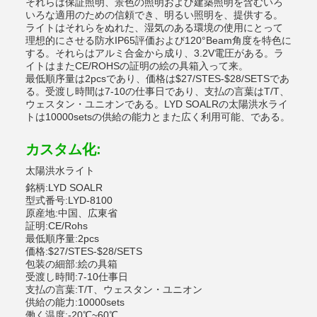
それらは保証照明、景色の照明および建築照明を含むいろ
いろな適用のための信頼でき、明るい照明を、提供する。
ライトはそれらをぬれた、湿気のある環境の使用にとって
理想的にさせる防水IP65評価および120°Beam角度を特色に
する。それらはアルミ合金から成り、3.2V電圧がある。ラ
イトはまたCE/ROHSの証明の絵の具箱入って来。
最低順序量は2pcsであり、価格は$27/STES-$28/SETSであ
る。受渡し時間は7-10の仕事日であり、支払の言葉はT/T、
ウェスタン・ユニオンである。LYD SOALRの太陽洪水ライ
トは10000setsの供給の能力とまた広く利用可能、である。
カスタム化:
太陽洪水ライト
銘柄:LYD SOALR
型式番号:LYD-8100
原産地:中国、広東省
証明:CE/Rohs
最低順序量:2pcs
価格:$27/STES-$28/SETS
包装の細部:絵の具箱
受渡し時間:7-10仕事日
支払の言葉:T/T、ウェスタン・ユニオン
供給の能力:10000sets
働く温度:-20℃~60℃