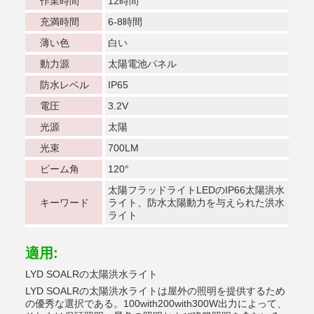
作業時間
12時間
充満時間
6-8時間
薄い色
白い
動力源
太陽電池パネル
防水レベル
IP65
電圧
3.2V
光源
太陽
光束
700LM
ビーム角
120°
太陽フラッドライトLEDのIP66太陽洪水
キーワード
ライト、防水太陽動力を与えられた洪水
ライト
適用:
LYD SOALRの太陽洪水ライト
LYD SOALRの太陽洪水ライトは屋外の照明を提供するため
の優秀な選択である。100with200with300W出力によって、