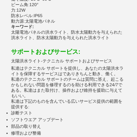
ビーム角:120°
力:12W
防水レベル:IP65
動力源:太陽電池パネル
キーワード:
太陽電池パネルの洪水ライト、防水太陽動力を与えられた
洪水ライト、防水太陽動力を与えられた洪水ライト
サポートおよびサービス:
太陽洪水ライト-テクニカル サポートおよびサービス
私達はテクニカル サポートを提供し、あなたの太陽洪水ラ
イトを保障するサービスはでありきちんと動き、働く。
私達のテクニカル サポートのチームは質問に答え、起こる
かもしれない問題を修理するのを助ける利用できる24/7で
ある。私達はまた取付け、操作および維持を援助に与えて
もいい。
私達は下記のものを含んでいる広いサービス提供の範囲を
提供する:
診断テスト
ソフトウエア アップデート
部品の取り替え
修理および整備