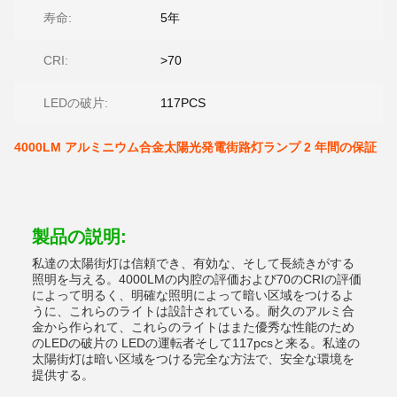
寿命:
5年
CRI:
>70
LEDの破片:
117PCS
4000LM アルミニウム合金太陽光発電街路灯ランプ 2 年間の保証
製品の説明:
私達の太陽街灯は信頼でき、有効な、そして長続きがする
照明を与える。4000LMの内腔の評価および70のCRIの評価
によって明るく、明確な照明によって暗い区域をつけるよ
うに、これらのライトは設計されている。耐久のアルミ合
金から作られて、これらのライトはまた優秀な性能のため
のLEDの破片の LEDの運転者そして117pcsと来る。私達の
太陽街灯は暗い区域をつける完全な方法で、安全な環境を
提供する。