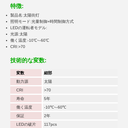
特徴:
製品名:太陽街灯
照明モード:光量制御+時間制御方式
LEDの運転者モデル:
光源:太陽
働く温度:-10℃~-60℃
CRI:>70
技術的な変数:
変数
細部
動力源
太陽
CRI
>70
寿命
5年
働く温度
-10℃~-60℃
保証
2年
LEDの破片
117pcs