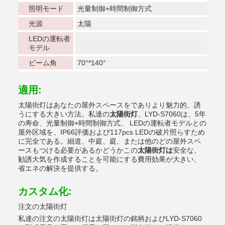
照明モード
光量制御+時間制御方式
光源
太陽
LEDの運転者
モデル
ビーム角
70°*140°
適用:
太陽街灯はあなたの屋外スペースをでありより魅力的、誘
うにする大きい方法。私達の
太陽街灯
、LYD-S7060は、5年
の寿命、光量制御+時間制御方式、 LEDの運転者モデルとの
屋外区域を、IP66評価および117pcs LEDの破片照らすため
に完全である。細道、中庭、庭、または他のどの屋外スペ
ースもつける必要があるかどうかこの
太陽街灯は
安全な、
勧誘大気を作成することを可能にする費用効果が大きい、
省エネの解決を提供する。
カスタム化:
注文の太陽街灯
私達の注文の太陽街灯は太陽街灯の銘柄およびLYD-S7060