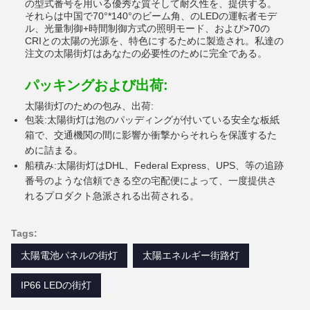
の型式番号を用いる優秀な質そして耐久性を、提供する。
それらは中国で70°*140°のビーム角、のLEDの運転者モデ
ル、光量制御+時間制御方式の照明モード、および>70の
CRIとの太陽の光源を、特色にするために製造され。私達の
注文の太陽街灯はあなたの必要性のために完全である。
パッキングおよび出荷:
太陽街灯のための包み、出荷:
包装:太陽街灯は泡のパッディングが付いている安全な板紙
箱で、交通機関の間に影響か衝撃からそれらを保護するた
めに詰まる。
船積み:太陽街灯はDHL、Federal Express、UPS、等の追跡
番号のような信頼できる空の宅配便によって、一度提供さ
れるプロダクト急派される出荷される。
Tags:
太陽電池パネルの街灯
太陽エネルギー街路灯
IP66 LEDの街灯