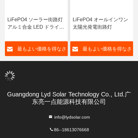
LiFePO4 ソーラー街路灯
LiFePO4 オールインワン
アルミ合金 LED ドライバ
太陽光発電街路灯
ーモデルセンサー街路灯
さ
最もよい価格を得なさ
最もよい価格を得なさ
い
い
Guangdong Lyd Solar Technology Co., Ltd.广
东亮一点能源科技有限公司
info@lydsolar.com
86--18613076668