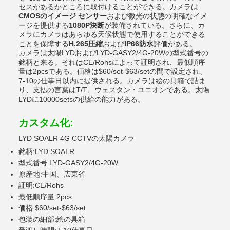
セスがあるかところに取付けることができる。カメラは
CMOSのイメージ センサー
および微光の状態の明確なイメ
ージを提供する
1080P決断
が装備されている。さらに、カ
メラにカメラはあらゆる天候状態で使用することができる
ことを保障する
H.265圧縮
および
IP66防水
評価がある。
カメラは太陽LYDおよびLYD-GASY2/4G-20Wの型式番号の
銘柄と来る。それはCE/Rohsによって証明され、最低順序
量は2pcsである。価格は$60/set-$63/setの間で設定され、
7-10の仕事日以内に提供される。カメラは絵の具箱で詰ま
り、支払の言葉はT/T、ウェスタン・ユニオンである。太陽
LYDに10000setsの供給の能力がある。
カスタム化:
LYD SOALR 4G CCTVの太陽カメラ
銘柄:LYD SOALR
型式番号:LYD-GASY2/4G-20W
原産地:中国、広東省
証明:CE/Rohs
最低順序量:2pcs
価格:$60/set-$63/set
包装の細部:絵の具箱