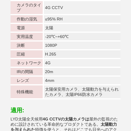
カメラのタイ
4G CCTV
プ
作動の湿気
≤95% RH
電源
太陽
実用温度
-20℃~+60℃
決断
1080P
圧縮
H.265
ネットワーク
4G
IRの間隔
20m
レンズ
4mm
太陽保安用カメラ、太陽動力を与えられ
特殊機能
たカメラ、太陽IP66防水カメラ
適用:
LYD太陽全天候用
4G CCTVの太陽カメラは
屋外の監視のた
めに設計されている革命的なプロダクトである。
太陽動力
を与えられた
特徴を使うと、それはどこでも日光へのアク