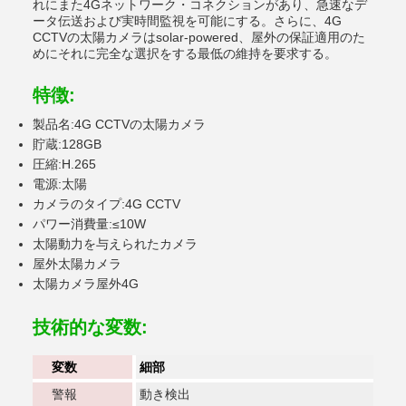
れにまた4Gネットワーク・コネクションがあり、急速なデ
ータ伝送および実時間監視を可能にする。さらに、4G
CCTVの太陽カメラはsolar-powered、屋外の保証適用のた
めにそれに完全な選択をする最低の維持を要求する。
特徴:
製品名:4G CCTVの太陽カメラ
貯蔵:128GB
圧縮:H.265
電源:太陽
カメラのタイプ:4G CCTV
パワー消費量:≤10W
太陽動力を与えられたカメラ
屋外太陽カメラ
太陽カメラ屋外4G
技術的な変数:
変数
細部
警報
動き検出