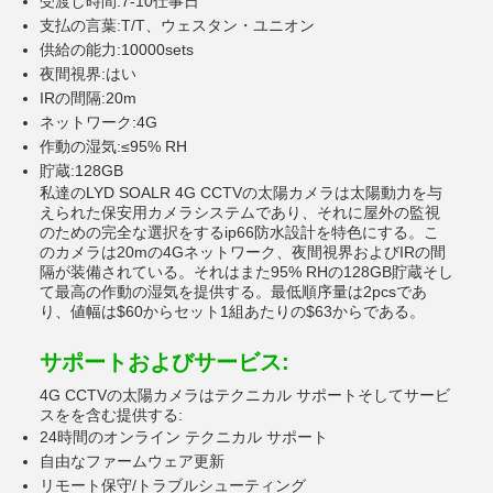
受渡し時間:7-10仕事日
支払の言葉:T/T、ウェスタン・ユニオン
供給の能力:10000sets
夜間視界:はい
IRの間隔:20m
ネットワーク:4G
作動の湿気:≤95% RH
貯蔵:128GB
私達のLYD SOALR 4G CCTVの太陽カメラは太陽動力を与
えられた保安用カメラシステムであり、それに屋外の監視
のための完全な選択をするip66防水設計を特色にする。こ
のカメラは20mの4Gネットワーク、夜間視界およびIRの間
隔が装備されている。それはまた95% RHの128GB貯蔵そし
て最高の作動の湿気を提供する。最低順序量は2pcsであ
り、値幅は$60からセット1組あたりの$63からである。
サポートおよびサービス:
4G CCTVの太陽カメラはテクニカル サポートそしてサービ
スをを含む提供する:
24時間のオンライン テクニカル サポート
自由なファームウェア更新
リモート保守/トラブルシューティング