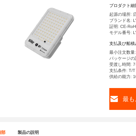
プロダクト細
起源の場所: 
ブランド名: L
証明: CE-Ro
モデル番号: LY
支払及び船積
最小注文数量: 2
パッケージの詳
受渡し時間: 7-
支払条件: T
供給の能力: 100
最も
細部
製品の説明