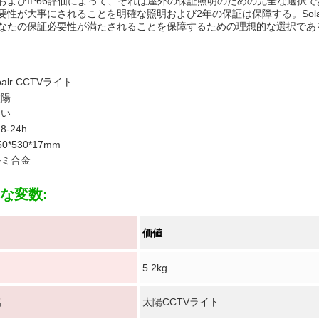
およびIP66評価によって、それは屋外の保証照明のための完全な選択
要性が大事にされることを明確な照明および2年の保証は保障する。Solar-
なたの保証必要性が満たされることを保障するための理想的な選択であ
oalr CCTVライト
太陽
白い
:
8-24h
50*530*17mm
ルミ合金
な変数:
価値
5.2kg
名
太陽CCTVライト