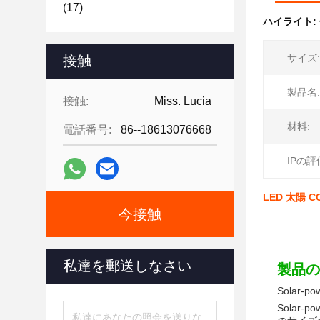
(17)
ハイライト:
サイズ:
接触
製品名:
接触:
Miss. Lucia
材料:
電話番号:
86--18613076668
IPの評
LED 太陽 
今接触
私達を郵送しなさい
製品の
Solar-p
Solar