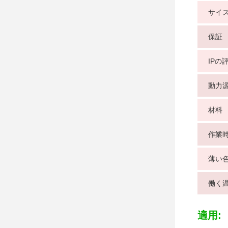
サイ
保証
IPの
動力
材料
作業
薄い
働く
適用: