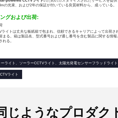
lar-powered CCTVライト
のためのカスタマイズされたサービスを提供する
00lmの光束、および2年の保証が付いている良質材料から、成っている。
ングおよび出荷:
荷
TVライトは丈夫な板紙箱で包まれ、信頼できるキャリアによって出荷さ
留まる。箱は製品名、型式番号および通し番号を含む製品に関する情報と
される。
ラーライト、ソーラーCCTVライト、太陽光発電センサーフラッドライト
CTVライト
同じようなプロダク