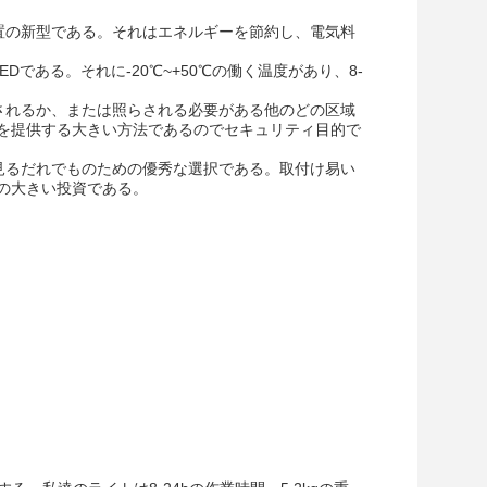
照明装置の新型である。それはエネルギーを節約し、電気料
LEDである。それに-20℃~+50℃の働く温度があり、8-
び監視されるか、または照らされる必要がある他のどの区域
を提供する大きい方法であるのでセキュリティ目的で
ために見るだれでものための優秀な選択である。取付け易い
の大きい投資である。