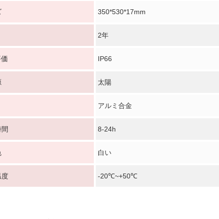
ズ
350*530*17mm
2年
評価
IP66
源
太陽
メッセージ
アルミ合金
折り返しご連絡いたします！
時間
8-24h
色
白い
温度
-20℃~+50℃