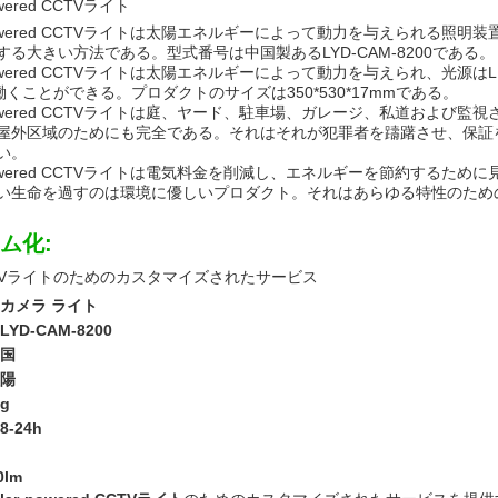
owered CCTVライト
r-powered CCTVライトは太陽エネルギーによって動力を与えられる
する大きい方法である。型式番号は中国製あるLYD-CAM-8200である。
-powered CCTVライトは太陽エネルギーによって動力を与えられ、光源は
働くことができる。プロダクトのサイズは350*530*17mmである。
r-powered CCTVライトは庭、ヤード、駐車場、ガレージ、私道およ
送信
屋外区域のためにも完全である。それはそれが犯罪者を躊躇させ、保証
い。
r-powered CCTVライトは電気料金を削減し、エネルギーを節約する
い生命を過すのは環境に優しいプロダクト。それはあらゆる特性のため
ム化:
TVライトのためのカスタマイズされたサービス
カメラ ライト
LYD-CAM-8200
国
陽
kg
8-24h
0lm