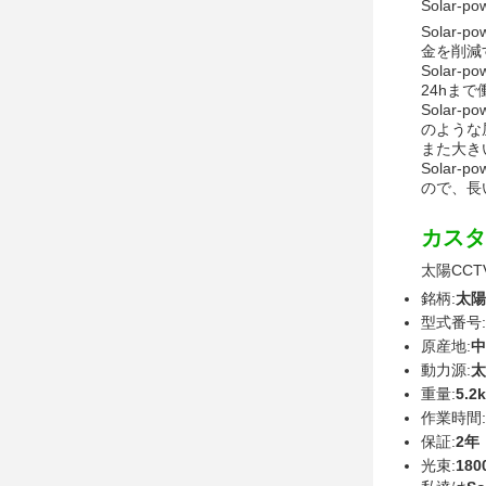
Solar-p
Sola
金を削減
Solar
24hまで
Sola
のような
また大き
Sola
ので、長
カスタ
太陽CC
銘柄:
太陽
型式番号:
原産地:
中
動力源:
太
重量:
5.2
作業時間:
保証:
2年
光束:
180