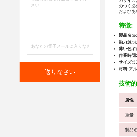
のサイズ
のつく必
およびあ
特徴:
製品名:
s
動力源:
薄い色:
作業時間
サイズ:
3
材料:
ア
送りなさい
技術的
属性
重量
製品