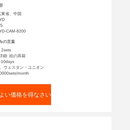
部
広東省、中国
YD
HS
D-CAM-8200
みの言葉
sets
細: 絵の具箱
10days
/T、ウェスタン・ユニオン
00sets/month
よい価格を得なさい