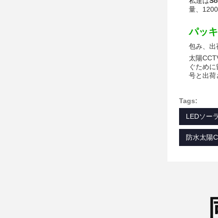
私達は
So
量、12
パッキ
包み、出
太陽CC
ぐために
号と出荷
Tags:
LEDソー
防水太陽C