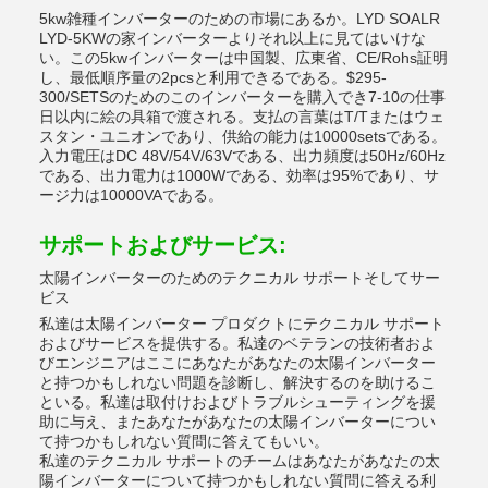
5kw雑種インバーターのための市場にあるか。LYD SOALR
LYD-5KWの家インバーターよりそれ以上に見てはいけな
い。この5kwインバーターは中国製、広東省、CE/Rohs証明
し、最低順序量の2pcsと利用できるである。$295-
300/SETSのためのこのインバーターを購入でき7-10の仕事
日以内に絵の具箱で渡される。支払の言葉はT/Tまたはウェ
スタン・ユニオンであり、供給の能力は10000setsである。
入力電圧はDC 48V/54V/63Vである、出力頻度は50Hz/60Hz
である、出力電力は1000Wである、効率は95%であり、サ
ージ力は10000VAである。
サポートおよびサービス:
太陽インバーターのためのテクニカル サポートそしてサー
ビス
私達は太陽インバーター プロダクトにテクニカル サポート
およびサービスを提供する。私達のベテランの技術者およ
びエンジニアはここにあなたがあなたの太陽インバーター
と持つかもしれない問題を診断し、解決するのを助けるこ
といる。私達は取付けおよびトラブルシューティングを援
助に与え、またあなたがあなたの太陽インバーターについ
て持つかもしれない質問に答えてもいい。
私達のテクニカル サポートのチームはあなたがあなたの太
陽インバーターについて持つかもしれない質問に答える利