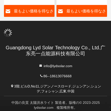
サージ電力 95% 効率
さ
最もよい価格を得なさ
最もよい価格を得なさ
い
い
Guangdong Lyd Solar Technology Co., Ltd.广
东亮一点能源科技有限公司
info@lydsolar.com
86--18613076668
3階,ビルD,No11,ジアンノースロード,ジュンアン,シュン
デ,フォシャン,広東,中国
中国の良質 太陽洪水ライト 製造者。版権の© 2023-2025
lydsolar.com . 複製権所有。