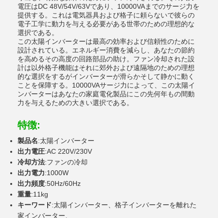
電圧はDC 48V/54V/63Vであり、10000VAまでのサージ力を
提供する。これは電気器具および格子に頼らないで彼らの
電子工学に動力を与える必要がある世帯のための理想的な
選択である。
この太陽インバーターは最高の効率および信頼性のために
設計されている。エネルギー消費を減らし、あなたの節約
を高めるその高度の回路部品の助け。ファン冷却された設
計は以外格子機能はそれに郊外および遠隔地のための理想
的な選択をするがインバーターが滑らかそして静かに動く
ことを保障する。10000VAサージ力によって、この太陽イ
ンバーターはあなたの家庭電化製品にこの先何年もの間動
力を与えるための大きい選択である。
特徴:
製品名
:太陽インバーター
出力電圧
:AC 220V/230V
冷却方法
:ファンの冷却
出力電力
:1000W
出力頻度
:50Hz/60Hz
重量
:11kg
キーワード
:太陽インバーター、格子インバーターを離れた
家インバーター、