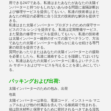
用できる24/7である。私達はまたあなたがあなたの太陽イ
ンバーターと持つかもしれないあらゆる問題に遠隔診断お
よび修理サービスを提供してもいい。私達の技術者はまた
あなたの特定の必要性に合う注文の技術的な解決を提供で
きる。
私達はまた太陽インバーター プロダクトのための保守サー
ビスのフル レンジを提供する。私達は定期整備サービス、
また緊急の修理サービスを提供してもいい。私達の技術者
は太陽インバーター維持のすべての面でベテランで、方法
であなたの太陽インバーターを滑らかに走らせ続ける専門
家の助言を提供できる。
質問があったりまたはあなたの太陽インバーターとの援助
を必要としたら、私達に連絡することを躊躇してはいけな
い。私達はあなたの太陽インバーターに最もよいテクニカ
ル サポートおよびサービスを与えることを楽しみにしてい
る。
パッキングおよび出荷:
太陽インバーターのための包み、出荷
包装
太陽インバーターは単位、電源コード、インストール マニ
ュアルおよび他の付属品を含んでいる板紙箱で包まれる。
箱は防水材料と保障するために密封されるべきである湿気