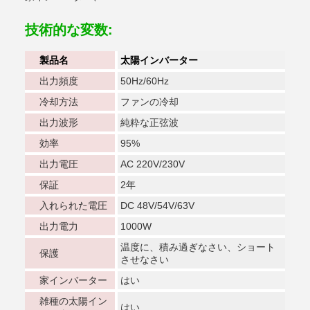
技術的な変数:
製品名
太陽インバーター
出力頻度
50Hz/60Hz
冷却方法
ファンの冷却
出力波形
純粋な正弦波
効率
95%
出力電圧
AC 220V/230V
保証
2年
入れられた電圧
DC 48V/54V/63V
出力電力
1000W
温度に、積み過ぎなさい、ショート
保護
させなさい
家インバーター
はい
雑種の太陽イン
はい