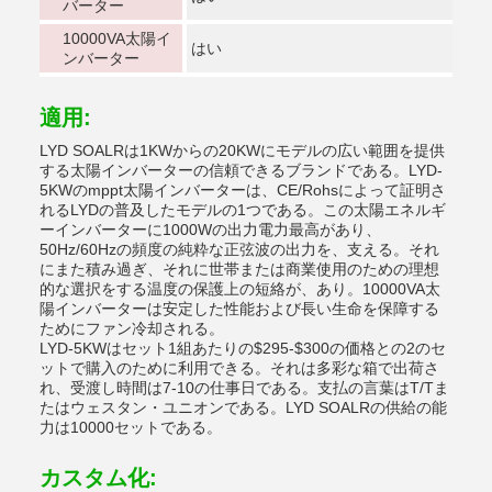
バーター
10000VA太陽イ
はい
ンバーター
適用:
LYD SOALRは1KWからの20KWにモデルの広い範囲を提供
する太陽インバーターの信頼できるブランドである。LYD-
5KWのmppt太陽インバーターは、CE/Rohsによって証明さ
れるLYDの普及したモデルの1つである。この太陽エネルギ
ーインバーターに1000Wの出力電力最高があり、
50Hz/60Hzの頻度の純粋な正弦波の出力を、支える。それ
にまた積み過ぎ、それに世帯または商業使用のための理想
的な選択をする温度の保護上の短絡が、あり。10000VA太
陽インバーターは安定した性能および長い生命を保障する
ためにファン冷却される。
LYD-5KWはセット1組あたりの$295-$300の価格との2のセ
ットで購入のために利用できる。それは多彩な箱で出荷さ
れ、受渡し時間は7-10の仕事日である。支払の言葉はT/Tま
たはウェスタン・ユニオンである。LYD SOALRの供給の能
力は10000セットである。
カスタム化: