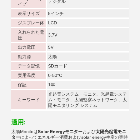
デジタル
イプ
表示サイズ
5インチ
ジスプレー体
LCD
入れられた電
3.7V
圧
出力電圧
5V
動力源
太陽
データ記憶
SDカード
実用温度
0-50°C
保証
1年
光起電システム・モニタ、光起電システ
キーワード
ム・モニタ、太陽監察ネットワーク、太
陽モニタリング システム
適用:
太陽Monitoは
Solar Energyモニター
および
太陽光起電モニ
ター
によってエネルギー消費およびsolar energy生産の実時