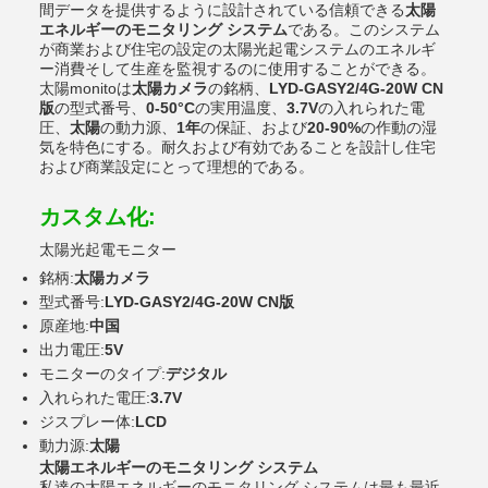
間データを提供するように設計されている信頼できる
太陽
エネルギーのモニタリング システム
である。このシステム
が商業および住宅の設定の太陽光起電システムのエネルギ
ー消費そして生産を監視するのに使用することができる。
太陽monitoは
太陽カメラ
の銘柄、
LYD-GASY2/4G-20W CN
版
の型式番号、
0-50°C
の実用温度、
3.7V
の入れられた電
圧、
太陽
の動力源、
1年
の保証、および
20-90%
の作動の湿
気を特色にする。耐久および有効であることを設計し住宅
および商業設定にとって理想的である。
カスタム化:
太陽光起電モニター
銘柄:
太陽カメラ
型式番号:
LYD-GASY2/4G-20W CN版
原産地:
中国
出力電圧:
5V
モニターのタイプ:
デジタル
入れられた電圧:
3.7V
ジスプレー体:
LCD
動力源:
太陽
太陽エネルギーのモニタリング システム
私達の太陽エネルギーのモニタリング システムは最も最近