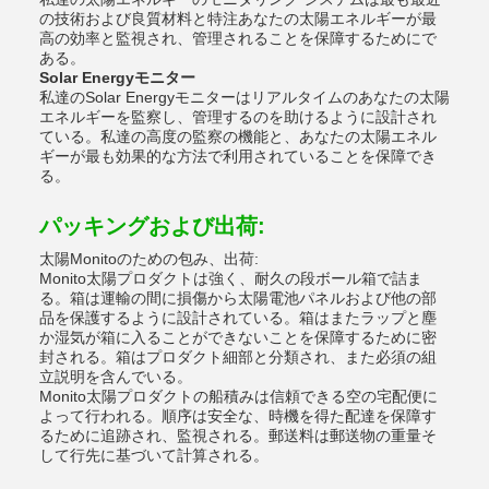
の技術および良質材料と特注あなたの太陽エネルギーが最
高の効率と監視され、管理されることを保障するためにで
ある。
Solar Energyモニター
私達のSolar Energyモニターはリアルタイムのあなたの太陽
エネルギーを監察し、管理するのを助けるように設計され
ている。私達の高度の監察の機能と、あなたの太陽エネル
ギーが最も効果的な方法で利用されていることを保障でき
る。
パッキングおよび出荷:
太陽Monitoのための包み、出荷:
Monito太陽プロダクトは強く、耐久の段ボール箱で詰ま
る。箱は運輸の間に損傷から太陽電池パネルおよび他の部
品を保護するように設計されている。箱はまたラップと塵
か湿気が箱に入ることができないことを保障するために密
封される。箱はプロダクト細部と分類され、また必須の組
立説明を含んでいる。
Monito太陽プロダクトの船積みは信頼できる空の宅配便に
よって行われる。順序は安全な、時機を得た配達を保障す
るために追跡され、監視される。郵送料は郵送物の重量そ
して行先に基づいて計算される。