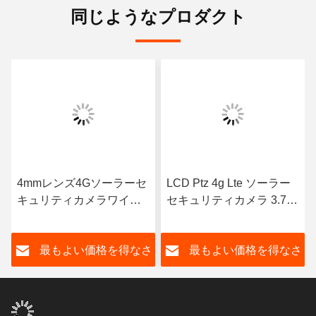
同じようなプロダクト
4mmレンズ4Gソーラーセ
LCD Ptz 4g Lte ソーラー
キュリティカメラワイヤ
セキュリティカメラ 3.7V
レスTFカード128GB 7W
2600mah*6 個
モノラルソーラーパネル
さ
最もよい価格を得なさ
最もよい価格を得なさ
い
い