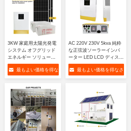
3KW 家庭用太陽光発電
AC 220V 230V 5kva 純粋
システム オフグリッド
な正弦波ソーラーインバ
エネルギー ソリューシ
ーター LED LCD ディスプ
ョン 鉛蓄電池
レイ
最もよい価格を得な
最もよい価格を得なさ
さい
い