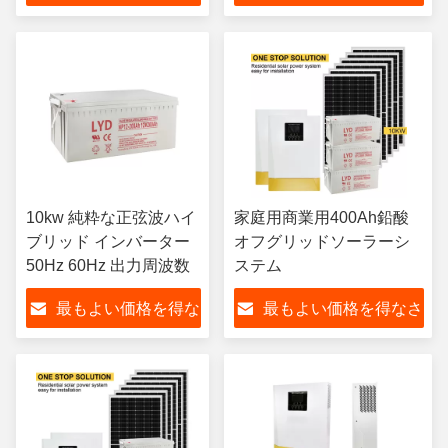
さい
い
10kw 純粋な正弦波ハイ
家庭用商業用400Ah鉛酸
ブリッド インバーター
オフグリッドソーラーシ
50Hz 60Hz 出力周波数
ステム
最もよい価格を得な
最もよい価格を得なさ
さい
い