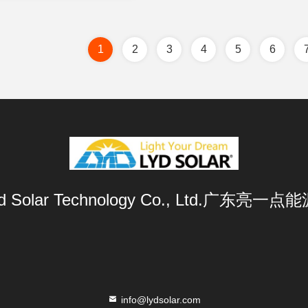
1
2
3
4
5
6
Lyd Solar Technology Co., Ltd.广东
info@lydsolar.com