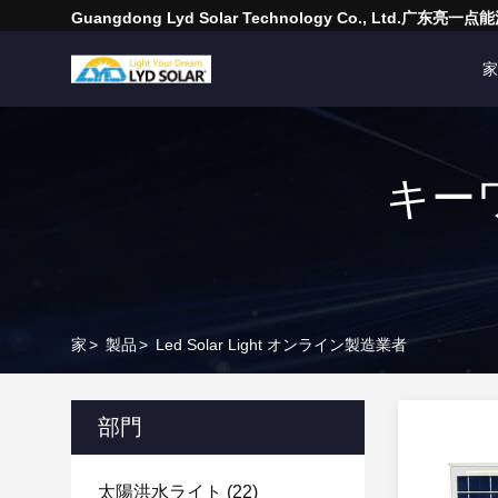
Guangdong Lyd Solar Technology Co., Ltd.广东
家
キーワー
家
>
製品
>
Led Solar Light オンライン製造業者
部門
太陽洪水ライト
(22)