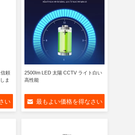
 は信頼
2500lm LED 太陽 CCTV ライト白い
水しま
高性能
さい
最もよい価格を得なさい