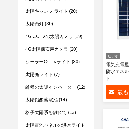
太陽キャンプ ライト
(20)
太陽街灯
(30)
4G CCTVの太陽カメラ
(19)
4G太陽保安用カメラ
(20)
ビデオ
ソーラーCCTVライト
(30)
電気充電屋外
防水エネルギ
太陽庭ライト
(7)
ト
雑種の太陽インバーター
(12)
最も
太陽鉛酸蓄電池
(14)
格子太陽系を離れて
(13)
太陽電池パネルの洪水ライト