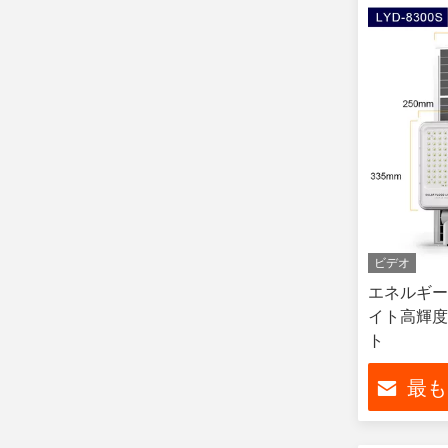
ビデオ
エネルギー
イト高輝度
ト
最も