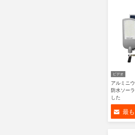
ビデオ
アルミニウ
防水ソーラ
した
最も