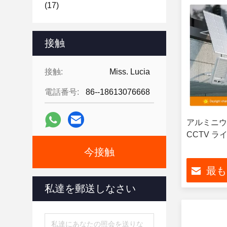
(17)
接触
接触:
Miss. Lucia
電話番号:
86--18613076668
アルミニウ
CCTV ライ
今接触
最も
私達を郵送しなさい