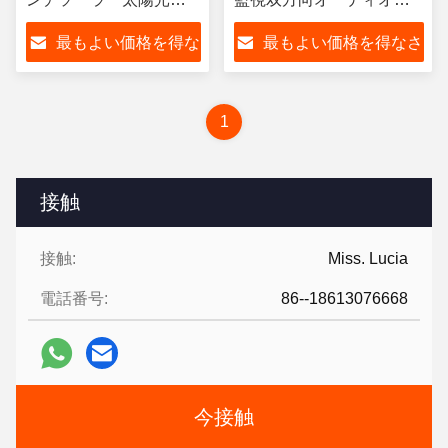
電 Lte ソーラーセキュリ
ーラーパネル
最もよい価格を得な
最もよい価格を得なさ
ティカメラ
さい
い
1
接触
接触:
Miss. Lucia
電話番号:
86--18613076668
今接触