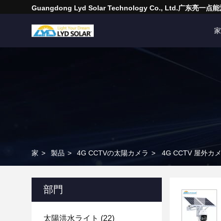
Guangdong Lyd Solar Technology Co., Ltd.广东
家
家
>
製品
>
4G CCTVの太陽カメラ
>
4G CCTV 屋外
部門
太陽洪水ライト
(22)