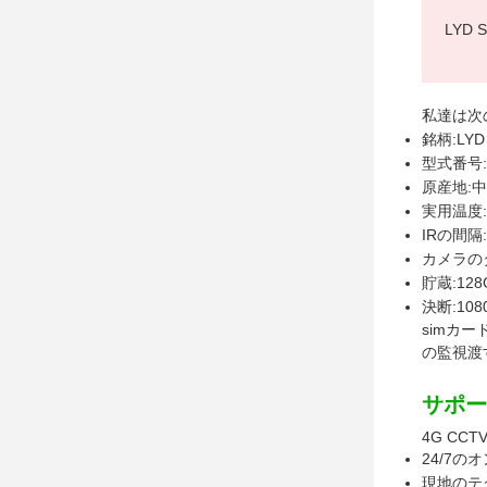
LYD 
私達は次
銘柄:LYD
型式番号:L
原産地:
実用温度:-
IRの間隔:
カメラのタ
貯蔵:128
決断:108
simカ
の監視渡
サポー
4G C
24/7の
現地のテ