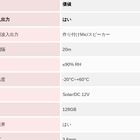
価値
入出力
はい
周波入出力
作り付けMic/スピーカー
間隔
20m
≤90% RH
温度
-20°C~+60°C
メッセージ
折り返しご連絡いたします！
Solar/DC 12V
128GB
視界
はい
ズ
3.6mm