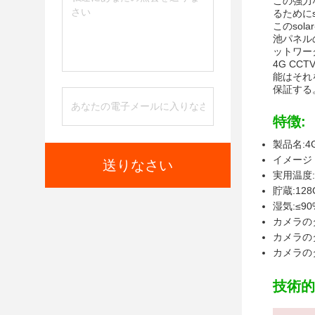
この強力
るためにs
このsol
池パネル
ットワー
4G C
能はそれ
保証する
特徴:
製品名:4
イメージ 
送りなさい
実用温度:-
貯蔵:128
湿気:≤90
カメラの
カメラの
カメラの
技術的