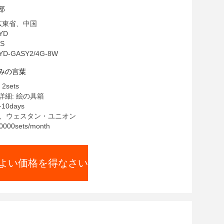
部
広東省、中国
YD
HS
D-GASY2/4G-8W
みの言葉
sets
細: 絵の具箱
10days
/T、ウェスタン・ユニオン
00sets/month
よい価格を得なさい