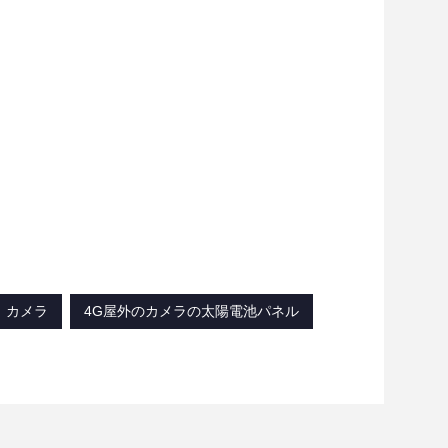
。
ィ カメラ
4G屋外のカメラの太陽電池パネル