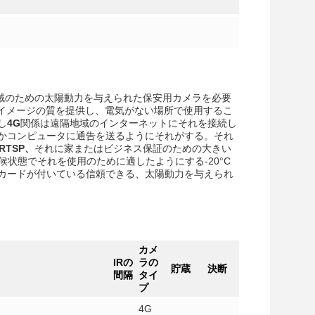
域のための太陽動力を与えられた保安用カメラを必要
イメージの質を提供し、電気がない場所で使用するこ
し
4G
関係は遠隔地域のインターネットにそれを接続し
かコンピュータに通告を送るようにそれがする。それ
RTSP、
それに家またはビジネス保証のための大きい
状態でそれを使用のために適したようにする-20°C
IMカードが付いている信頼できる、太陽動力を与えられ
カメ
IRの
ラの
貯蔵
決断
間隔
タイ
プ
4G