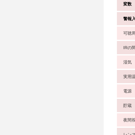
変数
警報
可聴
IRの
湿気
実用
電源
貯蔵
夜間
レン