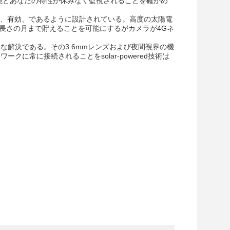
の機能とあなたの特性が休みなく監視されることを確かめ
頼性が高く、有効、であるように設計されている。高度の太陽電
で長さの月まで貯えることを可能にするがカメラが4Gネ
全な解決である。その3.6mmレンズおよび夜間視界の機
に常に接続されることをsolar-powered技術は