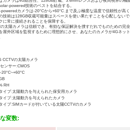
なカメラは4G結合性、128GB貯蔵、3.6mmレンズおよび夜間視界
olar-powered技術のベストを結合する。
ar-poweredカメラは-20°Cから+60°C.まで及ぶ極度な温度で信
の技術は128GB収蔵可能量はスペースを使い果たすことを心配しない
クに常に接続されることを保障する。
CTVの太陽カメラは信頼でき、有効な保証解決を捜すだれでものための完
を屋外区域を監視するために理想的にさせ、あなたのカメラが4Gネットワーク
。
G CCTVの太陽カメラ
センサー:CMOS
20°C~+60°C
GB
% RH
タイプ:太陽動力を与えられた保安用カメラ
タイプ:太陽動力を与えられたカメラ
タイプ:SIMカードが付いている太陽CCTVのカメラ
な変数: