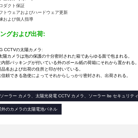
ロダクト保証
フトウェアおよびハードウェア更新
練および個人指導
ングおよび出荷:
G CCTVの太陽カメラ:
Vの太陽カメラは泡の保護の十分密封された箱であらゆる面で包まれる。
な内部パッキングが付いている外のボール紙の荷箱にそれから置かれる
製品名および出荷の住所と印が付いている。
は信頼できる急使によってそれからしっかり密封され、出荷される。
TV ソーラー カメラ、太陽光発電 CCTV カメラ、ソーラー lte セキュリテ
の屋外のカメラの太陽電池パネル