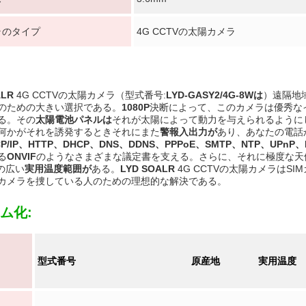
ラのタイプ
4G CCTVの太陽カメラ
ALR
4G CCTVの太陽カメラ（型式番号:
LYD-GASY2/4G-8Wは
）遠隔地
のための大きい選択である。
1080P
決断によって、このカメラは優秀な
る。その
太陽電池パネルは
それが太陽によって動力を与えられるように
送信
何かがそれを誘発するときそれにまた
警報入出力が
あり、あなたの電話
CP/IP、HTTP、DHCP、DNS、DDNS、PPPoE、SMTP、NTP、UPnP、
る
ONVIF
のようなさまざまな議定書を支える。さらに、それに極度な天候
Cの広い
実用温度範囲が
ある。
LYD SOALR
4G CCTVの太陽カメラはS
カメラを捜している人のための理想的な解決である。
ム化:
型式番号
原産地
実用温度