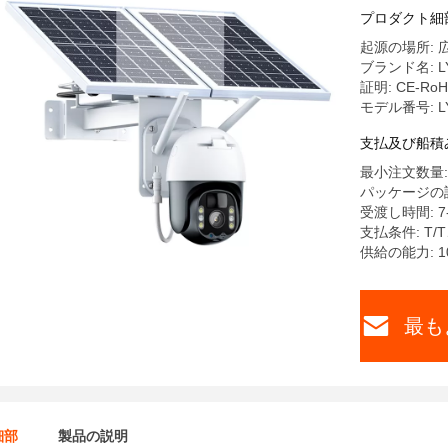
プロダクト細
起源の場所: 
ブランド名: L
証明: CE-Ro
モデル番号: LY
支払及び船積
最小注文数量: 2
パッケージの詳
受渡し時間: 7-
支払条件: T
供給の能力: 100
最も
細部
製品の説明