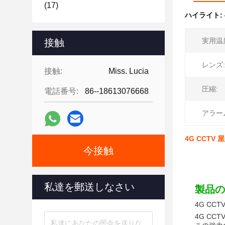
(17)
ハイライト:
実用温
接触
レンズ:
接触:
Miss. Lucia
圧縮:
電話番号:
86--18613076668
アラー
4G CCTV
今接触
私達を郵送しなさい
製品の
4G CC
4G C