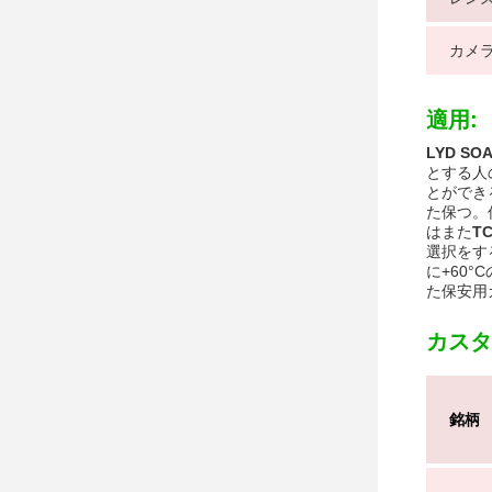
カメ
適用:
LYD SO
とする人
とができ
た保つ。
はまた
T
選択をす
に+60°
た保安用
カスタ
銘柄